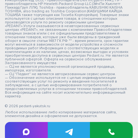
Инкорпорейтед); DELL - правообладатель Dell Inc.(Делл Инк.); HP -
правообладатель HP Hewlett-Packard Group LLC (ЭйчПи Хьюлетт
Паккард Груп ЛЛК); Toshiba - правообладатель KABUSHIKI KAISHA
TOSHIBA, also trading as Toshiba Corporation (КАБУШИКИ КАЙША
ТОШИБА также торгующая как Тосиба Корпорейшн). Товарные знаки
используется с целью описания товара, в отношении которых
производятся услуги по ремонту сервисными центрами
«PEDANT».Услуги оказываются в неавторизованных сервисных
центрах «PEDANT», не связанными с компаниями Правообладателями
товарных знаков и/или с ее официальными представителями в
отношении товаров, которые уже были введены в гражданский
оборот в смысле статьи 1487 ГК РФ ** - время ремонта, срок гарантии
могут меняться в зависимости от модели устройства и сложности
проводимых работ Информация о соответствующих моделях и
комплектациях и их наличии, ценах, возможных выгодах и условиях
приобретения доступна в сервисных центрах Pedant.ru. Не является
публичной офертой. Оферта на сервисное обслуживание
Застрахованного имущества
— СЦ не является уполномоченной организацией продавца,
импортера, изготовителя.
— СЦ "Педант" не является авторизованным сервис центром.
— Обозначение используется не с целью индивидуализации
соответствующих услуг по ремонту и введения посетителей в
заблуждение, а с целью информирования потребителей о
предоставляемых услугах в отношении техники правообладателей.
Вся информация на сайте носит исключительно информационный
характер.
© 2026 pedant-yakutsk.ru
Любое использование либо копирование материалов сайта,
элементов дизайна и оформления не допускается.