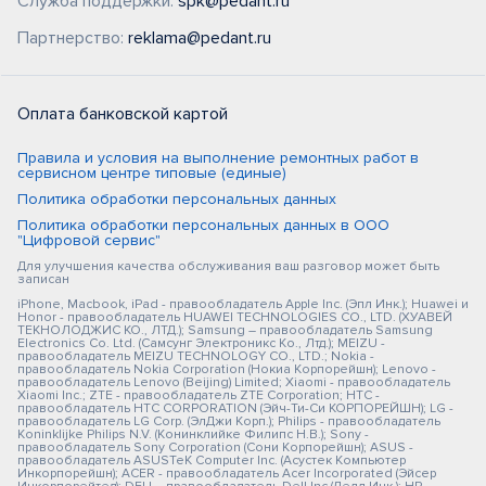
Служба поддержки:
spk@pedant.ru
Партнерство:
reklama@pedant.ru
Оплата банковской картой
Правила и условия на выполнение ремонтных работ в
сервисном центре типовые (единые)
Политика обработки персональных данных
Политика обработки персональных данных в ООО
"Цифровой сервис"
Для улучшения качества обслуживания ваш разговор может быть
записан
iPhone, Macbook, iPad - правообладатель Apple Inc. (Эпл Инк.); Huawei и
Honor - правообладатель HUAWEI TECHNOLOGIES CO., LTD. (ХУАВЕЙ
ТЕКНОЛОДЖИС КО., ЛТД.); Samsung – правообладатель Samsung
Electronics Co. Ltd. (Самсунг Электроникс Ко., Лтд.); MEIZU -
правообладатель MEIZU TECHNOLOGY CO., LTD.; Nokia -
правообладатель Nokia Corporation (Нокиа Корпорейшн); Lenovo -
правообладатель Lenovo (Beijing) Limited; Xiaomi - правообладатель
Xiaomi Inc.; ZTE - правообладатель ZTE Corporation; HTC -
правообладатель HTC CORPORATION (Эйч-Ти-Си КОРПОРЕЙШН); LG -
правообладатель LG Corp. (ЭлДжи Корп.); Philips - правообладатель
Koninklijke Philips N.V. (Конинклийке Филипс Н.В.); Sony -
правообладатель Sony Corporation (Сони Корпорейшн); ASUS -
правообладатель ASUSTeK Computer Inc. (Асустек Компьютер
Инкорпорейшн); ACER - правообладатель Acer Incorporated (Эйсер