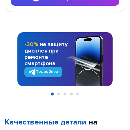
-30%
на защиту
дисплея при
ремонте
смартфона
Подробнее
Item
1
of
Качественные детали
на
5