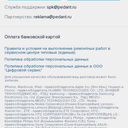
Служба поддержки:
spk@pedant.ru
Партнерство:
reklama@pedant.ru
Оплата банковской картой
Правила и условия на выполнение ремонтных работ в
сервисном центре типовые (единые)
Политика обработки персональных данных
Политика обработки персональных данных в ООО
"Цифровой сервис"
Для улучшения качества обслуживания ваш разговор может быть
записан
iPhone, Macbook, iPad - правообладатель Apple Inc. (Эпл Инк.); Huawei и
Honor - правообладатель HUAWEI TECHNOLOGIES CO., LTD. (ХУАВЕЙ
ТЕКНОЛОДЖИС КО., ЛТД.); Samsung – правообладатель Samsung
Electronics Co. Ltd. (Самсунг Электроникс Ко., Лтд.); MEIZU -
правообладатель MEIZU TECHNOLOGY CO., LTD.; Nokia -
правообладатель Nokia Corporation (Нокиа Корпорейшн); Lenovo -
правообладатель Lenovo (Beijing) Limited; Xiaomi - правообладатель
Xiaomi Inc.; ZTE - правообладатель ZTE Corporation; HTC -
правообладатель HTC CORPORATION (Эйч-Ти-Си КОРПОРЕЙШН); LG -
правообладатель LG Corp. (ЭлДжи Корп.); Philips - правообладатель
Koninklijke Philips N.V. (Конинклийке Филипс Н.В.); Sony -
правообладатель Sony Corporation (Сони Корпорейшн); ASUS -