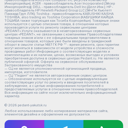
правообладатель ASUSTeK Computer Inc. (Асустек Компьютер
Инкорпорейшн); ACER - правообладатель Acer Incorporated (Эйсер
Инкорпорейтед); DELL - правообладатель Dell Inc.(Делл Инк.); HP -
правообладатель HP Hewlett-Packard Group LLC (ЭйчПи Хьюлетт
Паккард Груп ЛЛК); Toshiba - правообладатель KABUSHIKI KAISHA
TOSHIBA, also trading as Toshiba Corporation (КАБУШИКИ КАЙША
ТОШИБА также торгующая как Тосиба Корпорейшн). Товарные знаки
используется с целью описания товара, в отношении которых
производятся услуги по ремонту сервисными центрами
«PEDANT».Услуги оказываются в неавторизованных сервисных
центрах «PEDANT», не связанными с компаниями Правообладателями
товарных знаков и/или с ее официальными представителями в
отношении товаров, которые уже были введены в гражданский
оборот в смысле статьи 1487 ГК РФ ** - время ремонта, срок гарантии
могут меняться в зависимости от модели устройства и сложности
проводимых работ Информация о соответствующих моделях и
комплектациях и их наличии, ценах, возможных выгодах и условиях
приобретения доступна в сервисных центрах Pedant.ru. Не является
публичной офертой. Оферта на сервисное обслуживание
Застрахованного имущества
— СЦ не является уполномоченной организацией продавца,
импортера, изготовителя.
— СЦ "Педант" не является авторизованным сервис центром.
— Обозначение используется не с целью индивидуализации
соответствующих услуг по ремонту и введения посетителей в
заблуждение, а с целью информирования потребителей о
предоставляемых услугах в отношении техники правообладателей.
Вся информация на сайте носит исключительно информационный
характер.
© 2026 pedant-yakutsk.ru
Любое использование либо копирование материалов сайта,
элементов дизайна и оформления не допускается.