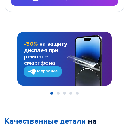
-30%
на защиту
дисплея при
ремонте
смартфона
Подробнее
Item
1
of
Качественные детали
на
5