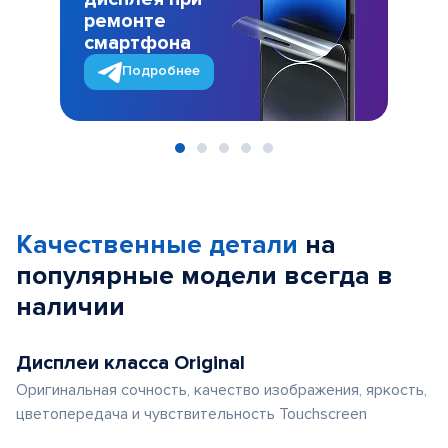
ремонте
смартфона
Подробнее
Item
1
of
Качественные детали
на
5
популярные
модели
всегда в
наличии
Дисплеи класса Original
Оригинальная сочность, качество изображения, яркость,
цветопередача и чувствительность Touchscreen