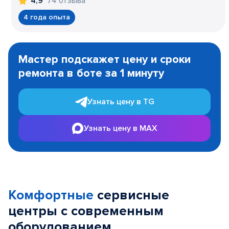
74 отзыва
4,9
4 года опыта
Item
1
Мастер подскажет цену и сроки
of
ремонта в боте за 1 минуту
3
Узнать цену в TG
Узнать цену в MAX
Комфортные
сервисные
центры с современным
оборудованием