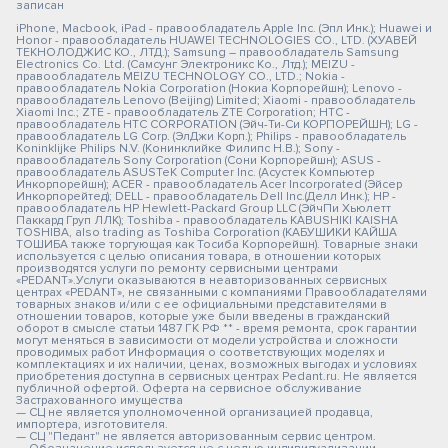
записан
iPhone, Macbook, iPad - правообладатель Apple Inc. (Эпл Инк.); Huawei и
Honor - правообладатель HUAWEI TECHNOLOGIES CO., LTD. (ХУАВЕЙ
ТЕКНОЛОДЖИС КО., ЛТД.); Samsung – правообладатель Samsung
Electronics Co. Ltd. (Самсунг Электроникс Ко., Лтд.); MEIZU -
правообладатель MEIZU TECHNOLOGY CO., LTD.; Nokia -
правообладатель Nokia Corporation (Нокиа Корпорейшн); Lenovo -
правообладатель Lenovo (Beijing) Limited; Xiaomi - правообладатель
Xiaomi Inc.; ZTE - правообладатель ZTE Corporation; HTC -
правообладатель HTC CORPORATION (Эйч-Ти-Си КОРПОРЕЙШН); LG -
правообладатель LG Corp. (ЭлДжи Корп.); Philips - правообладатель
Koninklijke Philips N.V. (Конинклийке Филипс Н.В.); Sony -
правообладатель Sony Corporation (Сони Корпорейшн); ASUS -
правообладатель ASUSTeK Computer Inc. (Асустек Компьютер
Инкорпорейшн); ACER - правообладатель Acer Incorporated (Эйсер
Инкорпорейтед); DELL - правообладатель Dell Inc.(Делл Инк.); HP -
правообладатель HP Hewlett-Packard Group LLC (ЭйчПи Хьюлетт
Паккард Груп ЛЛК); Toshiba - правообладатель KABUSHIKI KAISHA
TOSHIBA, also trading as Toshiba Corporation (КАБУШИКИ КАЙША
ТОШИБА также торгующая как Тосиба Корпорейшн). Товарные знаки
используется с целью описания товара, в отношении которых
производятся услуги по ремонту сервисными центрами
«PEDANT».Услуги оказываются в неавторизованных сервисных
центрах «PEDANT», не связанными с компаниями Правообладателями
товарных знаков и/или с ее официальными представителями в
отношении товаров, которые уже были введены в гражданский
оборот в смысле статьи 1487 ГК РФ ** - время ремонта, срок гарантии
могут меняться в зависимости от модели устройства и сложности
проводимых работ Информация о соответствующих моделях и
комплектациях и их наличии, ценах, возможных выгодах и условиях
приобретения доступна в сервисных центрах Pedant.ru. Не является
публичной офертой. Оферта на сервисное обслуживание
Застрахованного имущества
— СЦ не является уполномоченной организацией продавца,
импортера, изготовителя.
— СЦ "Педант" не является авторизованным сервис центром.