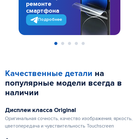
ремонте
смартфона
Подробнее
Item
1
of
Качественные детали
на
5
популярные
модели
всегда в
наличии
Дисплеи класса Original
Оригинальная сочность, качество изображения, яркость,
цветопередача и чувствительность Touchscreen