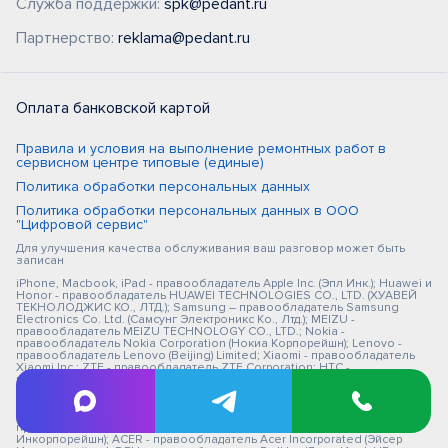
Служба поддержки:
spk@pedant.ru
Партнерство:
reklama@pedant.ru
Оплата банковской картой
Правила и условия на выполнение ремонтных работ в
сервисном центре типовые (единые)
Политика обработки персональных данных
Политика обработки персональных данных в ООО
"Цифровой сервис"
Для улучшения качества обслуживания ваш разговор может быть
записан
iPhone, Macbook, iPad - правообладатель Apple Inc. (Эпл Инк.); Huawei и
Honor - правообладатель HUAWEI TECHNOLOGIES CO., LTD. (ХУАВЕЙ
ТЕКНОЛОДЖИС КО., ЛТД.); Samsung – правообладатель Samsung
Electronics Co. Ltd. (Самсунг Электроникс Ко., Лтд.); MEIZU -
правообладатель MEIZU TECHNOLOGY CO., LTD.; Nokia -
правообладатель Nokia Corporation (Нокиа Корпорейшн); Lenovo -
правообладатель Lenovo (Beijing) Limited; Xiaomi - правообладатель
Xiaomi Inc.; ZTE - правообладатель ZTE Corporation; HTC -
правообладатель HTC CORPORATION (Эйч-Ти-Си КОРПОРЕЙШН); LG -
правообладатель LG Corp. (ЭлДжи Корп.); Philips - правообладатель
Koninklijke Philips N.V. (Конинклийке Филипс Н.В.); Sony -
правообладатель Sony Corporation (Сони Корпорейшн); ASUS -
правообладатель ASUSTeK Computer Inc. (Асустек Компьютер
Инкорпорейшн); ACER - правообладатель Acer Incorporated (Эйсер