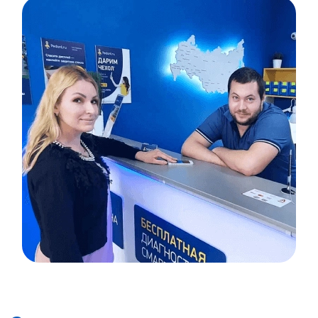
Item
1
of