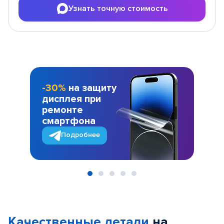
Узнать точную стоимость
-30%
на защиту
дисплея при
ремонте
смартфона
Подробнее
Item
1
of
Качественные детали
на
5