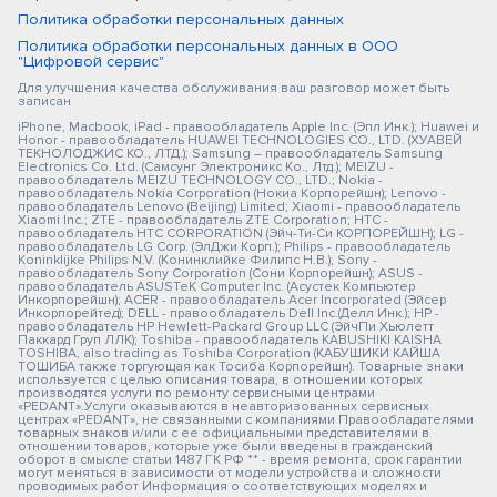
Политика обработки персональных данных
Политика обработки персональных данных в ООО
"Цифровой сервис"
Для улучшения качества обслуживания ваш разговор может быть
записан
iPhone, Macbook, iPad - правообладатель Apple Inc. (Эпл Инк.); Huawei и
Honor - правообладатель HUAWEI TECHNOLOGIES CO., LTD. (ХУАВЕЙ
ТЕКНОЛОДЖИС КО., ЛТД.); Samsung – правообладатель Samsung
Electronics Co. Ltd. (Самсунг Электроникс Ко., Лтд.); MEIZU -
правообладатель MEIZU TECHNOLOGY CO., LTD.; Nokia -
правообладатель Nokia Corporation (Нокиа Корпорейшн); Lenovo -
правообладатель Lenovo (Beijing) Limited; Xiaomi - правообладатель
Xiaomi Inc.; ZTE - правообладатель ZTE Corporation; HTC -
правообладатель HTC CORPORATION (Эйч-Ти-Си КОРПОРЕЙШН); LG -
правообладатель LG Corp. (ЭлДжи Корп.); Philips - правообладатель
Koninklijke Philips N.V. (Конинклийке Филипс Н.В.); Sony -
правообладатель Sony Corporation (Сони Корпорейшн); ASUS -
правообладатель ASUSTeK Computer Inc. (Асустек Компьютер
Инкорпорейшн); ACER - правообладатель Acer Incorporated (Эйсер
Инкорпорейтед); DELL - правообладатель Dell Inc.(Делл Инк.); HP -
правообладатель HP Hewlett-Packard Group LLC (ЭйчПи Хьюлетт
Паккард Груп ЛЛК); Toshiba - правообладатель KABUSHIKI KAISHA
TOSHIBA, also trading as Toshiba Corporation (КАБУШИКИ КАЙША
ТОШИБА также торгующая как Тосиба Корпорейшн). Товарные знаки
используется с целью описания товара, в отношении которых
производятся услуги по ремонту сервисными центрами
«PEDANT».Услуги оказываются в неавторизованных сервисных
центрах «PEDANT», не связанными с компаниями Правообладателями
товарных знаков и/или с ее официальными представителями в
отношении товаров, которые уже были введены в гражданский
оборот в смысле статьи 1487 ГК РФ ** - время ремонта, срок гарантии
могут меняться в зависимости от модели устройства и сложности
проводимых работ Информация о соответствующих моделях и