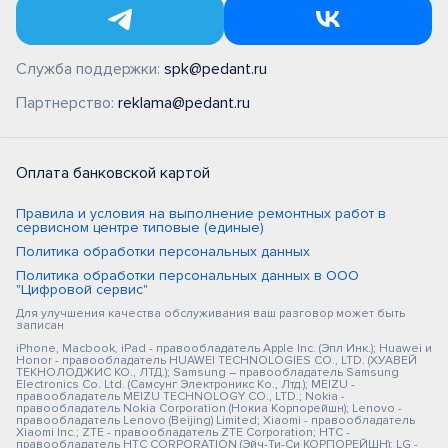
Служба поддержки:
spk@pedant.ru
Партнерство:
reklama@pedant.ru
Оплата банковской картой
Правила и условия на выполнение ремонтных работ в
сервисном центре типовые (единые)
Политика обработки персональных данных
Политика обработки персональных данных в ООО
"Цифровой сервис"
Для улучшения качества обслуживания ваш разговор может быть
записан
iPhone, Macbook, iPad - правообладатель Apple Inc. (Эпл Инк.); Huawei и
Honor - правообладатель HUAWEI TECHNOLOGIES CO., LTD. (ХУАВЕЙ
ТЕКНОЛОДЖИС КО., ЛТД.); Samsung – правообладатель Samsung
Electronics Co. Ltd. (Самсунг Электроникс Ко., Лтд.); MEIZU -
правообладатель MEIZU TECHNOLOGY CO., LTD.; Nokia -
правообладатель Nokia Corporation (Нокиа Корпорейшн); Lenovo -
правообладатель Lenovo (Beijing) Limited; Xiaomi - правообладатель
Xiaomi Inc.; ZTE - правообладатель ZTE Corporation; HTC -
правообладатель HTC CORPORATION (Эйч-Ти-Си КОРПОРЕЙШН); LG -