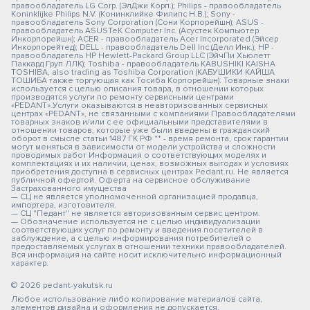
правообладатель LG Corp. (ЭлДжи Корп.); Philips - правообладатель
Koninklijke Philips N.V. (Конинклийке Филипс Н.В.); Sony -
правообладатель Sony Corporation (Сони Корпорейшн); ASUS -
правообладатель ASUSTeK Computer Inc. (Асустек Компьютер
Инкорпорейшн); ACER - правообладатель Acer Incorporated (Эйсер
Инкорпорейтед); DELL - правообладатель Dell Inc.(Делл Инк.); HP -
правообладатель HP Hewlett-Packard Group LLC (ЭйчПи Хьюлетт
Паккард Груп ЛЛК); Toshiba - правообладатель KABUSHIKI KAISHA
TOSHIBA, also trading as Toshiba Corporation (КАБУШИКИ КАЙША
ТОШИБА также торгующая как Тосиба Корпорейшн). Товарные знаки
используется с целью описания товара, в отношении которых
производятся услуги по ремонту сервисными центрами
«PEDANT».Услуги оказываются в неавторизованных сервисных
центрах «PEDANT», не связанными с компаниями Правообладателями
товарных знаков и/или с ее официальными представителями в
отношении товаров, которые уже были введены в гражданский
оборот в смысле статьи 1487 ГК РФ ** - время ремонта, срок гарантии
могут меняться в зависимости от модели устройства и сложности
проводимых работ Информация о соответствующих моделях и
комплектациях и их наличии, ценах, возможных выгодах и условиях
приобретения доступна в сервисных центрах Pedant.ru. Не является
публичной офертой. Оферта на сервисное обслуживание
Застрахованного имущества
— СЦ не является уполномоченной организацией продавца,
импортера, изготовителя.
— СЦ "Педант" не является авторизованным сервис центром.
— Обозначение используется не с целью индивидуализации
соответствующих услуг по ремонту и введения посетителей в
заблуждение, а с целью информирования потребителей о
предоставляемых услугах в отношении техники правообладателей.
Вся информация на сайте носит исключительно информационный
характер.
© 2026 pedant-yakutsk.ru
Любое использование либо копирование материалов сайта,
элементов дизайна и оформления не допускается.