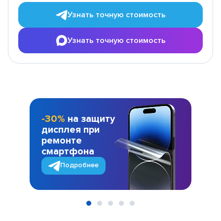
Узнать точную стоимость
Узнать точную стоимость
-30%
на защиту
дисплея при
ремонте
смартфона
Подробнее
Item