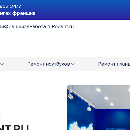
кой 24/7
ингах франшиз!
ии
Франшиза
Работа в Pedant.ru
Ремонт
ноутбуков
Ремонт
план
С
T.RU