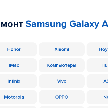
емонт
Samsung Galaxy A
Honor
Xiaomi
Ноу
iMac
Компьютеры
Hu
Infinix
Vivo
A
Motorola
OPPO
N