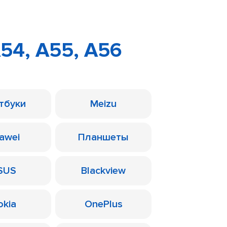
54, A55, A56
тбуки
Meizu
awei
Планшеты
SUS
Blackview
okia
OnePlus