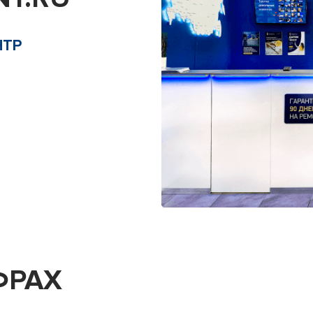
НТР
ФРАХ