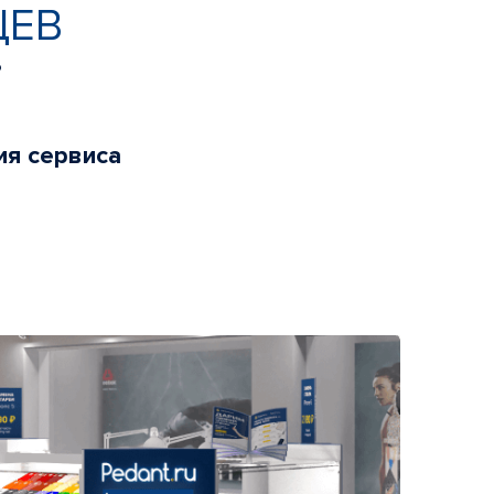
ЦЕВ
ь
ия сервиса