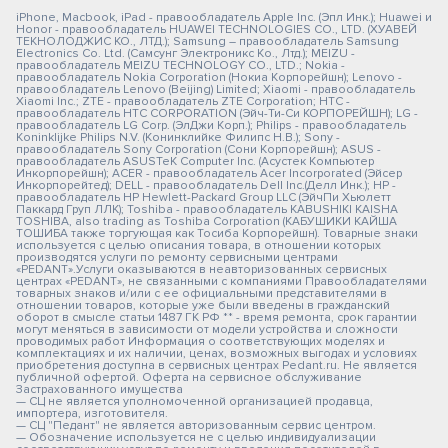
iPhone, Macbook, iPad - правообладатель Apple Inc. (Эпл Инк.); Huawei и
Honor - правообладатель HUAWEI TECHNOLOGIES CO., LTD. (ХУАВЕЙ
ТЕКНОЛОДЖИС КО., ЛТД.); Samsung – правообладатель Samsung
Electronics Co. Ltd. (Самсунг Электроникс Ко., Лтд.); MEIZU -
правообладатель MEIZU TECHNOLOGY CO., LTD.; Nokia -
правообладатель Nokia Corporation (Нокиа Корпорейшн); Lenovo -
правообладатель Lenovo (Beijing) Limited; Xiaomi - правообладатель
Xiaomi Inc.; ZTE - правообладатель ZTE Corporation; HTC -
правообладатель HTC CORPORATION (Эйч-Ти-Си КОРПОРЕЙШН); LG -
правообладатель LG Corp. (ЭлДжи Корп.); Philips - правообладатель
Koninklijke Philips N.V. (Конинклийке Филипс Н.В.); Sony -
правообладатель Sony Corporation (Сони Корпорейшн); ASUS -
правообладатель ASUSTeK Computer Inc. (Асустек Компьютер
Инкорпорейшн); ACER - правообладатель Acer Incorporated (Эйсер
Инкорпорейтед); DELL - правообладатель Dell Inc.(Делл Инк.); HP -
правообладатель HP Hewlett-Packard Group LLC (ЭйчПи Хьюлетт
Паккард Груп ЛЛК); Toshiba - правообладатель KABUSHIKI KAISHA
TOSHIBA, also trading as Toshiba Corporation (КАБУШИКИ КАЙША
ТОШИБА также торгующая как Тосиба Корпорейшн). Товарные знаки
используется с целью описания товара, в отношении которых
производятся услуги по ремонту сервисными центрами
«PEDANT».Услуги оказываются в неавторизованных сервисных
центрах «PEDANT», не связанными с компаниями Правообладателями
товарных знаков и/или с ее официальными представителями в
отношении товаров, которые уже были введены в гражданский
оборот в смысле статьи 1487 ГК РФ ** - время ремонта, срок гарантии
могут меняться в зависимости от модели устройства и сложности
проводимых работ Информация о соответствующих моделях и
комплектациях и их наличии, ценах, возможных выгодах и условиях
приобретения доступна в сервисных центрах Pedant.ru. Не является
публичной офертой. Оферта на сервисное обслуживание
Застрахованного имущества
— СЦ не является уполномоченной организацией продавца,
импортера, изготовителя.
— СЦ "Педант" не является авторизованным сервис центром.
— Обозначение используется не с целью индивидуализации