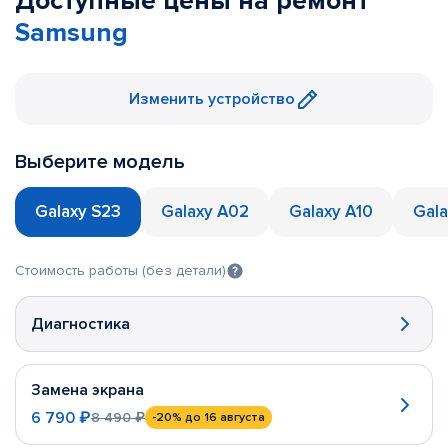
Доступные цены на ремонт
Samsung
Изменить устройство
Выберите модель
Galaxy S23
Galaxy A02
Galaxy A10
Gala
Стоимость работы (без детали)
Диагностика
Замена экрана
6 790 ₽
8 490 ₽
-20%
до 16 августа