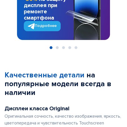
дисплея при
ремонте
смартфона
Подробнее
Item
1
of
Качественные детали
на
5
популярные
модели
всегда в
наличии
Дисплеи класса Original
Оригинальная сочность, качество изображения, яркость,
цветопередача и чувствительность Touchscreen