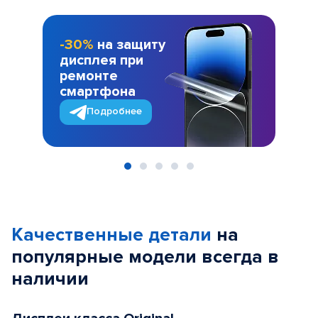
-30%
на защиту
дисплея при
ремонте
смартфона
Подробнее
Item
1
of
Качественные детали
на
5
популярные
модели
всегда в
наличии