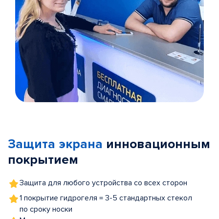
Item
1
of
Защита экрана
инновационным
5
покрытием
Защита для любого устройства со всех сторон
1 покрытие гидрогеля = 3-5 стандартных стекол
по сроку носки