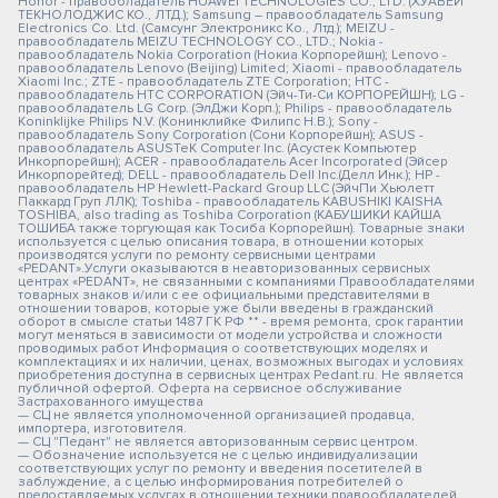
Honor - правообладатель HUAWEI TECHNOLOGIES CO., LTD. (ХУАВЕЙ
ТЕКНОЛОДЖИС КО., ЛТД.); Samsung – правообладатель Samsung
Electronics Co. Ltd. (Самсунг Электроникс Ко., Лтд.); MEIZU -
правообладатель MEIZU TECHNOLOGY CO., LTD.; Nokia -
правообладатель Nokia Corporation (Нокиа Корпорейшн); Lenovo -
правообладатель Lenovo (Beijing) Limited; Xiaomi - правообладатель
Xiaomi Inc.; ZTE - правообладатель ZTE Corporation; HTC -
правообладатель HTC CORPORATION (Эйч-Ти-Си КОРПОРЕЙШН); LG -
правообладатель LG Corp. (ЭлДжи Корп.); Philips - правообладатель
Koninklijke Philips N.V. (Конинклийке Филипс Н.В.); Sony -
правообладатель Sony Corporation (Сони Корпорейшн); ASUS -
правообладатель ASUSTeK Computer Inc. (Асустек Компьютер
Инкорпорейшн); ACER - правообладатель Acer Incorporated (Эйсер
Инкорпорейтед); DELL - правообладатель Dell Inc.(Делл Инк.); HP -
правообладатель HP Hewlett-Packard Group LLC (ЭйчПи Хьюлетт
Паккард Груп ЛЛК); Toshiba - правообладатель KABUSHIKI KAISHA
TOSHIBA, also trading as Toshiba Corporation (КАБУШИКИ КАЙША
ТОШИБА также торгующая как Тосиба Корпорейшн). Товарные знаки
используется с целью описания товара, в отношении которых
производятся услуги по ремонту сервисными центрами
«PEDANT».Услуги оказываются в неавторизованных сервисных
центрах «PEDANT», не связанными с компаниями Правообладателями
товарных знаков и/или с ее официальными представителями в
отношении товаров, которые уже были введены в гражданский
оборот в смысле статьи 1487 ГК РФ ** - время ремонта, срок гарантии
могут меняться в зависимости от модели устройства и сложности
проводимых работ Информация о соответствующих моделях и
комплектациях и их наличии, ценах, возможных выгодах и условиях
приобретения доступна в сервисных центрах Pedant.ru. Не является
публичной офертой. Оферта на сервисное обслуживание
Застрахованного имущества
— СЦ не является уполномоченной организацией продавца,
импортера, изготовителя.
— СЦ "Педант" не является авторизованным сервис центром.
— Обозначение используется не с целью индивидуализации
соответствующих услуг по ремонту и введения посетителей в
заблуждение, а с целью информирования потребителей о
предоставляемых услугах в отношении техники правообладателей.