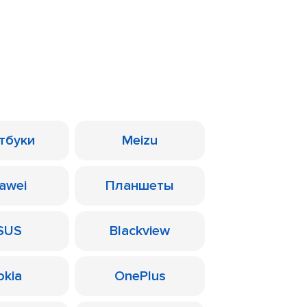
тбуки
Meizu
awei
Планшеты
SUS
Blackview
okia
OnePlus