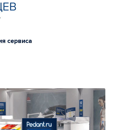
ЦЕВ
ь
ия сервиса