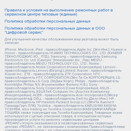
Правила и условия на выполнение ремонтных работ в
сервисном центре типовые (единые)
Политика обработки персональных данных
Политика обработки персональных данных в ООО
"Цифровой сервис"
Для улучшения качества обслуживания ваш разговор может быть
записан
iPhone, Macbook, iPad - правообладатель Apple Inc. (Эпл Инк.); Huawei и
Honor - правообладатель HUAWEI TECHNOLOGIES CO., LTD. (ХУАВЕЙ
ТЕКНОЛОДЖИС КО., ЛТД.); Samsung – правообладатель Samsung
Electronics Co. Ltd. (Самсунг Электроникс Ко., Лтд.); MEIZU -
правообладатель MEIZU TECHNOLOGY CO., LTD.; Nokia -
правообладатель Nokia Corporation (Нокиа Корпорейшн); Lenovo -
правообладатель Lenovo (Beijing) Limited; Xiaomi - правообладатель
Xiaomi Inc.; ZTE - правообладатель ZTE Corporation; HTC -
правообладатель HTC CORPORATION (Эйч-Ти-Си КОРПОРЕЙШН); LG -
правообладатель LG Corp. (ЭлДжи Корп.); Philips - правообладатель
Koninklijke Philips N.V. (Конинклийке Филипс Н.В.); Sony -
правообладатель Sony Corporation (Сони Корпорейшн); ASUS -
правообладатель ASUSTeK Computer Inc. (Асустек Компьютер
Инкорпорейшн); ACER - правообладатель Acer Incorporated (Эйсер
Инкорпорейтед); DELL - правообладатель Dell Inc.(Делл Инк.); HP -
правообладатель HP Hewlett-Packard Group LLC (ЭйчПи Хьюлетт
Паккард Груп ЛЛК); Toshiba - правообладатель KABUSHIKI KAISHA
TOSHIBA, also trading as Toshiba Corporation (КАБУШИКИ КАЙША
ТОШИБА также торгующая как Тосиба Корпорейшн). Товарные знаки
используется с целью описания товара, в отношении которых
производятся услуги по ремонту сервисными центрами
«PEDANT».Услуги оказываются в неавторизованных сервисных
центрах «PEDANT», не связанными с компаниями Правообладателями
товарных знаков и/или с ее официальными представителями в