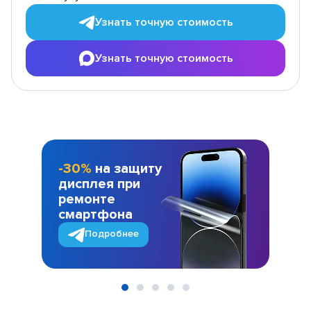
Узнать точную стоимость
Узнать точную стоимость
-30%
на защиту
дисплея при
ремонте
смартфона
Подробнее
Item