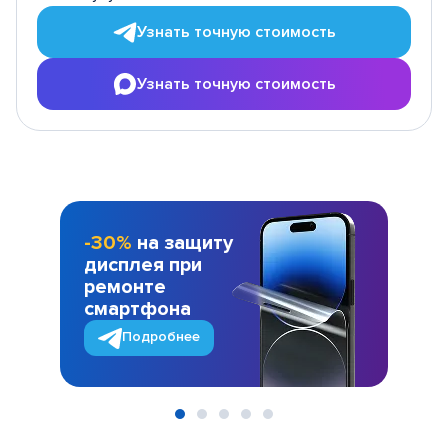
Узнать точную стоимость
Узнать точную стоимость
-30%
на защиту
дисплея при
ремонте
смартфона
Подробнее
Item