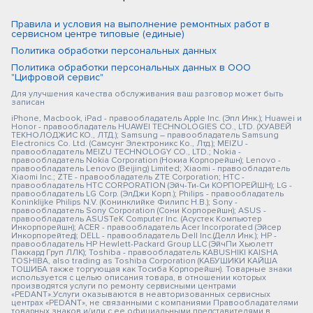
Правила и условия на выполнение ремонтных работ в
сервисном центре типовые (единые)
Политика обработки персональных данных
Политика обработки персональных данных в ООО
"Цифровой сервис"
Для улучшения качества обслуживания ваш разговор может быть
записан
iPhone, Macbook, iPad - правообладатель Apple Inc. (Эпл Инк.); Huawei и
Honor - правообладатель HUAWEI TECHNOLOGIES CO., LTD. (ХУАВЕЙ
ТЕКНОЛОДЖИС КО., ЛТД.); Samsung – правообладатель Samsung
Electronics Co. Ltd. (Самсунг Электроникс Ко., Лтд.); MEIZU -
правообладатель MEIZU TECHNOLOGY CO., LTD.; Nokia -
правообладатель Nokia Corporation (Нокиа Корпорейшн); Lenovo -
правообладатель Lenovo (Beijing) Limited; Xiaomi - правообладатель
Xiaomi Inc.; ZTE - правообладатель ZTE Corporation; HTC -
правообладатель HTC CORPORATION (Эйч-Ти-Си КОРПОРЕЙШН); LG -
правообладатель LG Corp. (ЭлДжи Корп.); Philips - правообладатель
Koninklijke Philips N.V. (Конинклийке Филипс Н.В.); Sony -
правообладатель Sony Corporation (Сони Корпорейшн); ASUS -
правообладатель ASUSTeK Computer Inc. (Асустек Компьютер
Инкорпорейшн); ACER - правообладатель Acer Incorporated (Эйсер
Инкорпорейтед); DELL - правообладатель Dell Inc.(Делл Инк.); HP -
правообладатель HP Hewlett-Packard Group LLC (ЭйчПи Хьюлетт
Паккард Груп ЛЛК); Toshiba - правообладатель KABUSHIKI KAISHA
TOSHIBA, also trading as Toshiba Corporation (КАБУШИКИ КАЙША
ТОШИБА также торгующая как Тосиба Корпорейшн). Товарные знаки
используется с целью описания товара, в отношении которых
производятся услуги по ремонту сервисными центрами
«PEDANT».Услуги оказываются в неавторизованных сервисных
центрах «PEDANT», не связанными с компаниями Правообладателями
товарных знаков и/или с ее официальными представителями в