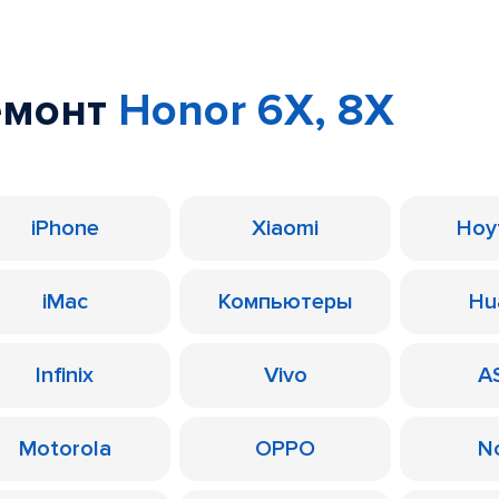
емонт
Honor 6X, 8X
iPhone
Xiaomi
Ноу
iMac
Компьютеры
Hu
Infinix
Vivo
A
Motorola
OPPO
N