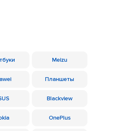
тбуки
Meizu
awei
Планшеты
SUS
Blackview
okia
OnePlus