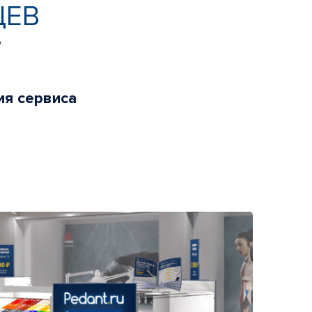
ЦЕВ
ь
ия сервиса