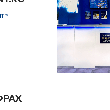
НТР
ФРАХ