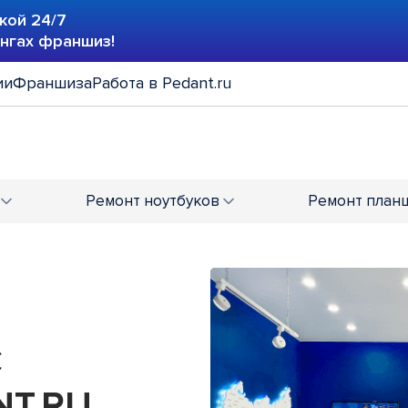
кой 24/7
ингах франшиз!
ии
Франшиза
Работа в Pedant.ru
Ремонт
ноутбуков
Ремонт
план
С
T.RU