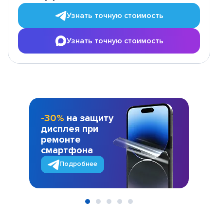
Узнать точную стоимость
Узнать точную стоимость
-30%
на защиту
дисплея при
ремонте
смартфона
Подробнее
Item