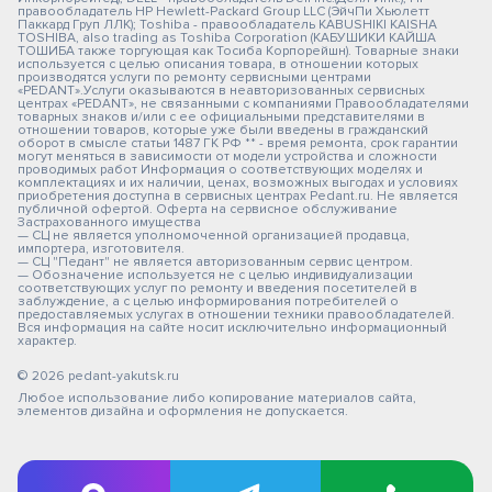
правообладатель HP Hewlett-Packard Group LLC (ЭйчПи Хьюлетт
Паккард Груп ЛЛК); Toshiba - правообладатель KABUSHIKI KAISHA
TOSHIBA, also trading as Toshiba Corporation (КАБУШИКИ КАЙША
ТОШИБА также торгующая как Тосиба Корпорейшн). Товарные знаки
используется с целью описания товара, в отношении которых
производятся услуги по ремонту сервисными центрами
«PEDANT».Услуги оказываются в неавторизованных сервисных
центрах «PEDANT», не связанными с компаниями Правообладателями
товарных знаков и/или с ее официальными представителями в
отношении товаров, которые уже были введены в гражданский
оборот в смысле статьи 1487 ГК РФ ** - время ремонта, срок гарантии
могут меняться в зависимости от модели устройства и сложности
проводимых работ Информация о соответствующих моделях и
комплектациях и их наличии, ценах, возможных выгодах и условиях
приобретения доступна в сервисных центрах Pedant.ru. Не является
публичной офертой. Оферта на сервисное обслуживание
Застрахованного имущества
— СЦ не является уполномоченной организацией продавца,
импортера, изготовителя.
— СЦ "Педант" не является авторизованным сервис центром.
— Обозначение используется не с целью индивидуализации
соответствующих услуг по ремонту и введения посетителей в
заблуждение, а с целью информирования потребителей о
предоставляемых услугах в отношении техники правообладателей.
Вся информация на сайте носит исключительно информационный
характер.
© 2026 pedant-yakutsk.ru
Любое использование либо копирование материалов сайта,
элементов дизайна и оформления не допускается.