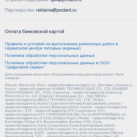
Партнерство:
reklama@pedant.ru
Оплата банковской картой
Правила и условия на выполнение ремонтных работ в
сервисном центре типовые (единые)
Политика обработки персональных данных
Политика обработки персональных данных в ООО
"Цифровой сервис"
Для улучшения качества обслуживания ваш разговор может быть
записан
iPhone, Macbook, iPad - правообладатель Apple Inc. (Эпл Инк.); Huawei и
Honor - правообладатель HUAWEI TECHNOLOGIES CO., LTD. (ХУАВЕЙ
ТЕКНОЛОДЖИС КО., ЛТД.); Samsung – правообладатель Samsung
Electronics Co. Ltd. (Самсунг Электроникс Ко., Лтд.); MEIZU -
правообладатель MEIZU TECHNOLOGY CO., LTD.; Nokia -
правообладатель Nokia Corporation (Нокиа Корпорейшн); Lenovo -
правообладатель Lenovo (Beijing) Limited; Xiaomi - правообладатель
Xiaomi Inc.; ZTE - правообладатель ZTE Corporation; HTC -
правообладатель HTC CORPORATION (Эйч-Ти-Си КОРПОРЕЙШН); LG -
правообладатель LG Corp. (ЭлДжи Корп.); Philips - правообладатель
Koninklijke Philips N.V. (Конинклийке Филипс Н.В.); Sony -
правообладатель Sony Corporation (Сони Корпорейшн); ASUS -
правообладатель ASUSTeK Computer Inc. (Асустек Компьютер
Инкорпорейшн); ACER - правообладатель Acer Incorporated (Эйсер
Инкорпорейтед); DELL - правообладатель Dell Inc.(Делл Инк.); HP -