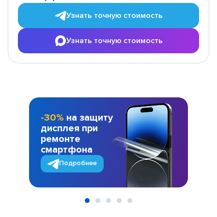
Узнать точную стоимость
Узнать точную стоимость
-30%
на защиту
дисплея при
ремонте
смартфона
Подробнее
Item