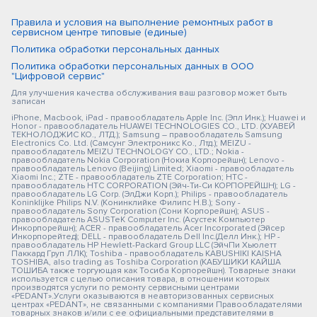
Правила и условия на выполнение ремонтных работ в
сервисном центре типовые (единые)
Политика обработки персональных данных
Политика обработки персональных данных в ООО
"Цифровой сервис"
Для улучшения качества обслуживания ваш разговор может быть
записан
iPhone, Macbook, iPad - правообладатель Apple Inc. (Эпл Инк.); Huawei и
Honor - правообладатель HUAWEI TECHNOLOGIES CO., LTD. (ХУАВЕЙ
ТЕКНОЛОДЖИС КО., ЛТД.); Samsung – правообладатель Samsung
Electronics Co. Ltd. (Самсунг Электроникс Ко., Лтд.); MEIZU -
правообладатель MEIZU TECHNOLOGY CO., LTD.; Nokia -
правообладатель Nokia Corporation (Нокиа Корпорейшн); Lenovo -
правообладатель Lenovo (Beijing) Limited; Xiaomi - правообладатель
Xiaomi Inc.; ZTE - правообладатель ZTE Corporation; HTC -
правообладатель HTC CORPORATION (Эйч-Ти-Си КОРПОРЕЙШН); LG -
правообладатель LG Corp. (ЭлДжи Корп.); Philips - правообладатель
Koninklijke Philips N.V. (Конинклийке Филипс Н.В.); Sony -
правообладатель Sony Corporation (Сони Корпорейшн); ASUS -
правообладатель ASUSTeK Computer Inc. (Асустек Компьютер
Инкорпорейшн); ACER - правообладатель Acer Incorporated (Эйсер
Инкорпорейтед); DELL - правообладатель Dell Inc.(Делл Инк.); HP -
правообладатель HP Hewlett-Packard Group LLC (ЭйчПи Хьюлетт
Паккард Груп ЛЛК); Toshiba - правообладатель KABUSHIKI KAISHA
TOSHIBA, also trading as Toshiba Corporation (КАБУШИКИ КАЙША
ТОШИБА также торгующая как Тосиба Корпорейшн). Товарные знаки
используется с целью описания товара, в отношении которых
производятся услуги по ремонту сервисными центрами
«PEDANT».Услуги оказываются в неавторизованных сервисных
центрах «PEDANT», не связанными с компаниями Правообладателями
товарных знаков и/или с ее официальными представителями в