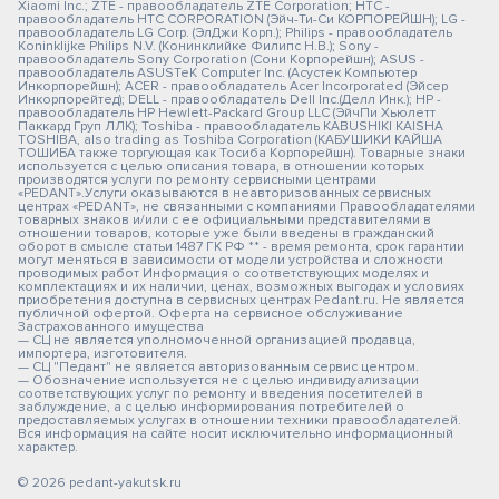
Xiaomi Inc.; ZTE - правообладатель ZTE Corporation; HTC -
правообладатель HTC CORPORATION (Эйч-Ти-Си КОРПОРЕЙШН); LG -
правообладатель LG Corp. (ЭлДжи Корп.); Philips - правообладатель
Koninklijke Philips N.V. (Конинклийке Филипс Н.В.); Sony -
правообладатель Sony Corporation (Сони Корпорейшн); ASUS -
правообладатель ASUSTeK Computer Inc. (Асустек Компьютер
Инкорпорейшн); ACER - правообладатель Acer Incorporated (Эйсер
Инкорпорейтед); DELL - правообладатель Dell Inc.(Делл Инк.); HP -
правообладатель HP Hewlett-Packard Group LLC (ЭйчПи Хьюлетт
Паккард Груп ЛЛК); Toshiba - правообладатель KABUSHIKI KAISHA
TOSHIBA, also trading as Toshiba Corporation (КАБУШИКИ КАЙША
ТОШИБА также торгующая как Тосиба Корпорейшн). Товарные знаки
используется с целью описания товара, в отношении которых
производятся услуги по ремонту сервисными центрами
«PEDANT».Услуги оказываются в неавторизованных сервисных
центрах «PEDANT», не связанными с компаниями Правообладателями
товарных знаков и/или с ее официальными представителями в
отношении товаров, которые уже были введены в гражданский
оборот в смысле статьи 1487 ГК РФ ** - время ремонта, срок гарантии
могут меняться в зависимости от модели устройства и сложности
проводимых работ Информация о соответствующих моделях и
комплектациях и их наличии, ценах, возможных выгодах и условиях
приобретения доступна в сервисных центрах Pedant.ru. Не является
публичной офертой. Оферта на сервисное обслуживание
Застрахованного имущества
— СЦ не является уполномоченной организацией продавца,
импортера, изготовителя.
— СЦ "Педант" не является авторизованным сервис центром.
— Обозначение используется не с целью индивидуализации
соответствующих услуг по ремонту и введения посетителей в
заблуждение, а с целью информирования потребителей о
предоставляемых услугах в отношении техники правообладателей.
Вся информация на сайте носит исключительно информационный
характер.
© 2026 pedant-yakutsk.ru