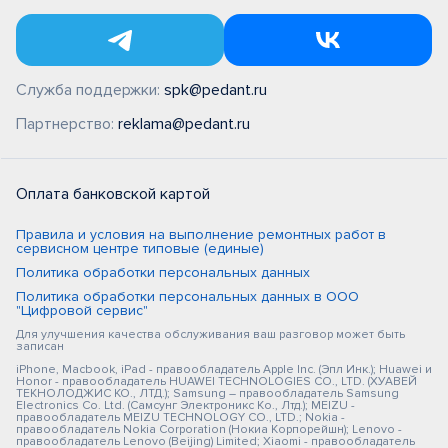
Служба поддержки:
spk@pedant.ru
Партнерство:
reklama@pedant.ru
Оплата банковской картой
Правила и условия на выполнение ремонтных работ в
сервисном центре типовые (единые)
Политика обработки персональных данных
Политика обработки персональных данных в ООО
"Цифровой сервис"
Для улучшения качества обслуживания ваш разговор может быть
записан
iPhone, Macbook, iPad - правообладатель Apple Inc. (Эпл Инк.); Huawei и
Honor - правообладатель HUAWEI TECHNOLOGIES CO., LTD. (ХУАВЕЙ
ТЕКНОЛОДЖИС КО., ЛТД.); Samsung – правообладатель Samsung
Electronics Co. Ltd. (Самсунг Электроникс Ко., Лтд.); MEIZU -
правообладатель MEIZU TECHNOLOGY CO., LTD.; Nokia -
правообладатель Nokia Corporation (Нокиа Корпорейшн); Lenovo -
правообладатель Lenovo (Beijing) Limited; Xiaomi - правообладатель