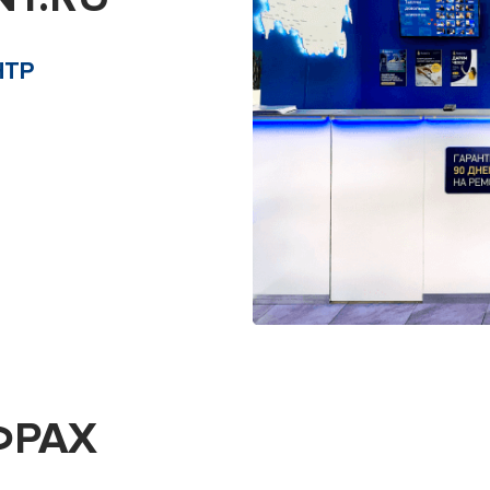
НТР
ФРАХ