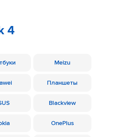
k 4
тбуки
Meizu
awei
Планшеты
SUS
Blackview
okia
OnePlus