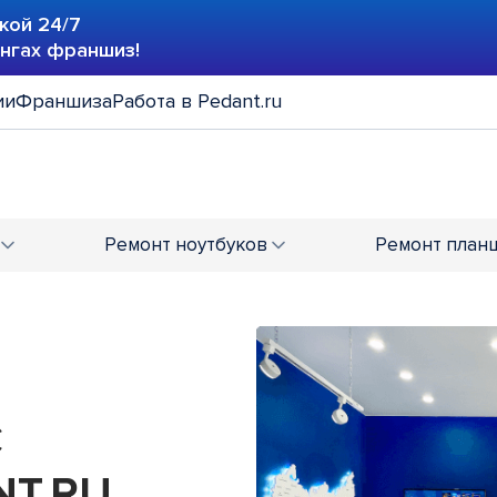
кой 24/7
ингах франшиз!
ии
Франшиза
Работа в Pedant.ru
Ремонт
ноутбуков
Ремонт
план
С
T.RU