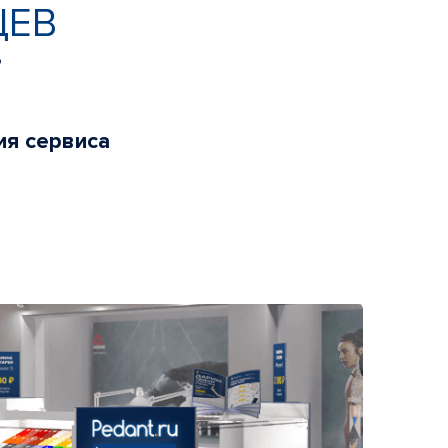
ЦЕВ
ь
ия сервиса