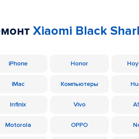
емонт
Xiaomi Black Shar
iPhone
Honor
Ноу
iMac
Компьютеры
Hu
Infinix
Vivo
A
Motorola
OPPO
N